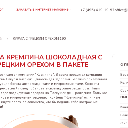
+7 (495) 419-19-97
office@
ОГ
ЗАКАЗАТЬ В ИНТЕРНЕТ-МАГАЗИНЕ
0г
КУРАГА С ГРЕЦКИМ ОРЕХОМ 190г
ГА КРЕМЛИНА ШОКОЛАДНАЯ С
РЕЦКИМ ОРЕХОМ В ПАКЕТЕ
О П
Вес 
о - слоган компании "Кремлина". В своих продуктах компания
ный вкус и высокую ценность для здоровья. Бережно привезенная
Коли
 Турции богата антиоксидантами и микроэлементами. Конфеты
прекрасный повод побаловать свое вкусовые рецепторы. Наши
Срок
ладе подойдут как подарок на Пасху или день рождения. Большое
ПИ
инов и микроэлементов делают конфеты "Кремлина" отличным
 ищете полезное лакомство, что бы поднять себе настроение.
и!
Кка
Белк
Жир