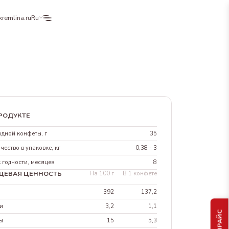
kremlina.ru
Ru
РОДУКТЕ
одной конфеты, г
35
чество в упаковке, кг
0,38 - 3
 годности, месяцев
8
ЩЕВАЯ ЦЕННОСТЬ
На 100 г
В 1 конфете
л
392
137,2
и
3,2
1,1
ы
15
5,3