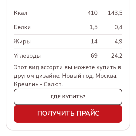
230Г
Ккал
410
143,5
АССОРТИ КОНФЕТ
"КРЕМЛИНА ФРУКТЫ
Белки
1,5
0,4
ШОКОЛАДНЫЕ", 500г
Жиры
14
4,9
АССОРТИ КОНФЕТ
"ФРУКТЫ И ОРЕХИ
Углеводы
69
24,2
КРЕМЛИНА
Этот вид ассорти вы можете купить в
ШОКОЛАДНЫЕ", 500г
другом дизайне: Новый год, Москва,
Кремлиь - Салют.
"КЭЖУАЛ САНКТ-
ПЕТЕРБУРГ" АССОРТИ,
ГДЕ КУПИТЬ?
230Г
ПОЛУЧИТЬ ПРАЙС
"КЭЖУАЛ МОСКВА"
АССОРТИ, 230Г
"КЭЖУАЛ" АССОРТИ 8