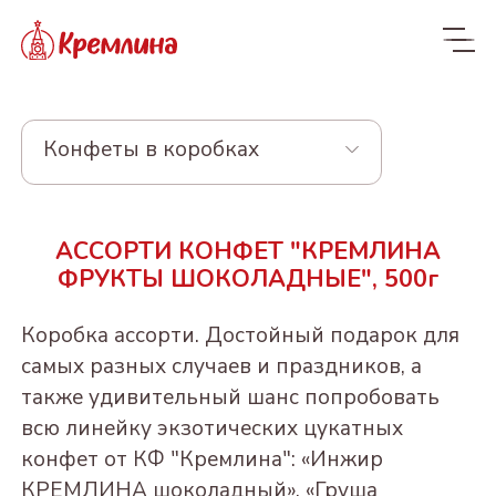
Конфеты в коробках
Весь ассортимент
АССОРТИ КОНФЕТ "КРЕМЛИНА
Новинки
NEW
ФРУКТЫ ШОКОЛАДНЫЕ", 500г
Конфеты
Коробка ассорти. Достойный подарок для
КРЕМЛИНА ЧИЗ
Драже
самых разных случаев и праздников, а
также удивительный шанс попробовать
Из сухофруктов
КУРАГА КРЕМЛИНА
Из орехов и вишни в
Конфеты в пакетах
всю линейку экзотических цукатных
ЧИЗ
шоколаде
Из орехов и
ЧЕРНОСЛИВ
Пакеты 190-300г
конфет от КФ "Кремлина": «Инжир
Конфеты и батончики
сухофруктов
ФИНИК КРЕМЛИНА
ШОКОЛАДНЫЙ
"Котики - Маркотики"
ВИШНЯ В
БЕЗ САХАРА
КРЕМЛИНА шоколадный», «Груша