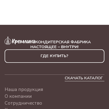
МАРТА, 230Г
АССОРТИ КОНФЕТ В
УПАКОВКЕ "ШИРОКА
СТРАНА МОЯ РОДНАЯ,
500Г
КОНДИТЕРСКАЯ ФАБРИКА
АССОРТИ КРЕМЛИНА
НАСТОЯЩЕЕ – ВНУТРИ!
МОСКВА ЗОЛОТАЯ. 500Г
ГДЕ КУПИТЬ?
АССОРТИ КРЕМЛИНА
МОСКВА КРАСНАЯ. 500Г
СКАЧАТЬ КАТАЛОГ
АССОРТИ
"МОСКОВСКИЕ ТАЙНЫ",
Наша продукция
240Г
О компании
АССОРТИ КОНФЕТ В
Сотрудничество
УПАКОВКЕ "8 МАРТА",