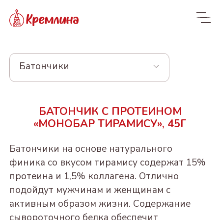
Батончики
Весь ассортимент
БАТОНЧИК С ПРОТЕИНОМ
Новинки
NEW
«МОНОБАР ТИРАМИСУ», 45Г
Конфеты
Батончики на основе натурального
КРЕМЛИНА ЧИЗ
Драже
финика со вкусом тирамису содержат 15%
протеина и 1,5% коллагена. Отлично
Из сухофруктов
КУРАГА КРЕМЛИНА
Из орехов и вишни в
Конфеты в пакетах
подойдут мужчинам и женщинам с
ЧИЗ
шоколаде
Из орехов и
ЧЕРНОСЛИВ
Пакеты 190-300г
активным образом жизни. Содержание
Конфеты и батончики
сухофруктов
ФИНИК КРЕМЛИНА
ШОКОЛАДНЫЙ
"Котики - Маркотики"
ВИШНЯ В
БЕЗ САХАРА
сывороточного белка обеспечит