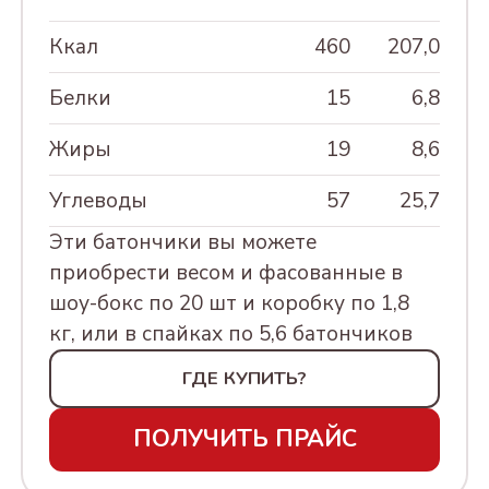
230Г
ШКАТУЛКИ КРУГЛЫЕ
Ккал
460
207,0
СУХОФРУКТЫ, ЦУКАТЫ И
АССОРТИ КОНФЕТ
ОРЕХИ
"КРЕМЛИНА ФРУКТЫ
ШКАТУЛКИ ЛАКОВЫЕ
Белки
15
6,8
ШОКОЛАДНЫЕ", 500г
МИНДАЛЬ
В ПОДАРОК
МАТРЕШКА
Жиры
19
8,6
АССОРТИ КОНФЕТ
ЧЕРНОСЛИВ СУШЕНЫЙ
ДЕРЕВЯННАЯ
К НОВОМУ ГОДУ
"ФРУКТЫ И ОРЕХИ
Углеводы
57
25,7
КУРАГА СУШЕНАЯ
СУНДУЧОК
НА 8 МАРТА
АССОРТИ
КРЕМЛИНА
СУВЕНИРНЫЙ
Эти батончики вы можете
КРЕМЛИНА НОВЫЙ
ШОКОЛАДНЫЕ", 500г
ФИНИК СУШЕНЫЙ
"КЭЖУАЛ" АССОРТИ
приобрести весом и фасованные в
ГОД, 500Г
ОЧЕЧНИКИ
8 МАРТА, 230Г
"КЭЖУАЛ САНКТ-
ИНЖИР СУШЕНЫЙ
шоу-бокс по 20 шт и коробку по 1,8
АССОРТИ
ПЕТЕРБУРГ" АССОРТИ,
8 марта туба курага
кг, или в спайках по 5,6 батончиков
ИЗЮМ СУШЕНЫЙ
КРЕМЛИНА ЁЛКА -
230Г
250г
НОВЫЙ ГОД, 500Г
ГДЕ КУПИТЬ?
КУМКВАТ
"КЭЖУАЛ МОСКВА"
ШКАТУЛКИ КРУГЛЫЕ
Кэжуал Ассорти
МАНГО
АССОРТИ, 230Г
ПОЛУЧИТЬ ПРАЙС
"КЭЖУАЛ" АССОРТИ
Новый год
ПЕРСИК СУШЕНЫЙ
"КЭЖУАЛ" АССОРТИ 8
ТЮЛЬПАНЫ, 230Г