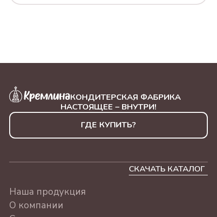
500Г
"КЭЖУАЛ РОССИЯ"
АССОРТИ, 230Г
ЛЮБИМОМУ УЧИТЕЛЮ
АССОРТИ 500г
ЛУЧШЕМУ ВРАЧУ
КОНДИТЕРСКАЯ ФАБРИКА
АССОРТИ 500г
НАСТОЯЩЕЕ – ВНУТРИ!
С ПРАЗДНИКОМ
ГДЕ КУПИТЬ?
АССОРТИ 500г
С ДНЕМ РОЖДЕНИЯ
СКАЧАТЬ КАТАЛОГ
АССОРТИ 500г
СЕРДЦЕ "СУХОФРУКТЫ
Наша продукция
БЕЗ САХАРА" АССОРТИ,
О компании