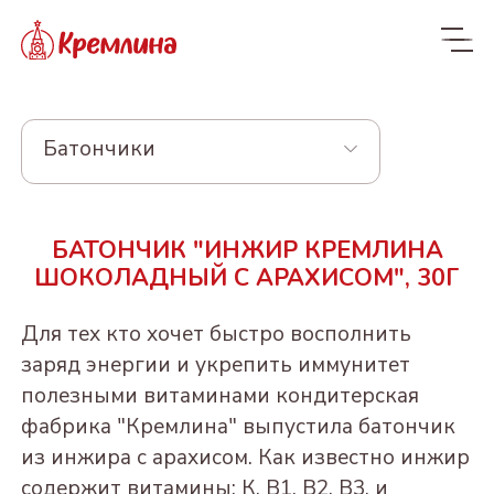
Батончики
Весь ассортимент
БАТОНЧИК "ИНЖИР КРЕМЛИНА
Новинки
NEW
ШОКОЛАДНЫЙ С АРАХИСОМ", 30Г
Конфеты
Для тех кто хочет быстро восполнить
КРЕМЛИНА ЧИЗ
Драже
заряд энергии и укрепить иммунитет
полезными витаминами кондитерская
Из сухофруктов
КУРАГА КРЕМЛИНА
Из орехов и вишни в
Конфеты в пакетах
фабрика "Кремлина" выпустила батончик
ЧИЗ
шоколаде
Из орехов и
ЧЕРНОСЛИВ
Пакеты 190-300г
из инжира с арахисом. Как известно инжир
Конфеты и батончики
сухофруктов
ФИНИК КРЕМЛИНА
ШОКОЛАДНЫЙ
"Котики - Маркотики"
ВИШНЯ В
БЕЗ САХАРА
содержит витамины: К, B1, B2, B3, и