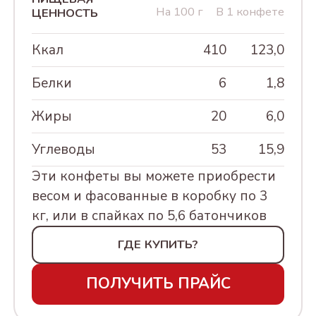
Кэжуал Ассорти
МАРТА, 230Г
На 100 г
В 1 конфете
ЦЕННОСТЬ
ФИСТАШКА ЖАРЕНАЯ
ТУБА Новый год
Новогодний вечер
АССОРТИ КОНФЕТ В
ТЮЛЬПАНЫ 250г
ГРЕЦКИЙ ОРЕХ
Ккал
410
123,0
СУНДУЧОК
УПАКОВКЕ "ШИРОКА
ФУНДУК
СУВЕНИРНЫЙ
СТРАНА МОЯ РОДНАЯ,
Белки
6
1,8
500Г
ВИШНЯ СУШЕНАЯ
ТУБА Новый год
Жиры
20
6,0
ЕЛКА ЗОЛОТАЯ 250г
АССОРТИ КРЕМЛИНА
МОСКВА ЗОЛОТАЯ. 500Г
ТУБА Новый год
Углеводы
53
15,9
ЕЛКА СИНЯЯ 250г
АССОРТИ КРЕМЛИНА
Эти конфеты вы можете приобрести
МОСКВА КРАСНАЯ. 500Г
весом и фасованные в коробку по 3
ШКАТУЛКИ КРУГЛАЯ
кг, или в спайках по 5,6 батончиков
НА НОВЫЙ ГОД
АССОРТИ
"МОСКОВСКИЕ ТАЙНЫ",
ШКАТУЛКИ
ГДЕ КУПИТЬ?
240Г
ЛАКОВЫЕ НОВЫЙ
ПОЛУЧИТЬ ПРАЙС
ГОД
АССОРТИ КОНФЕТ В
УПАКОВКЕ "8 МАРТА",