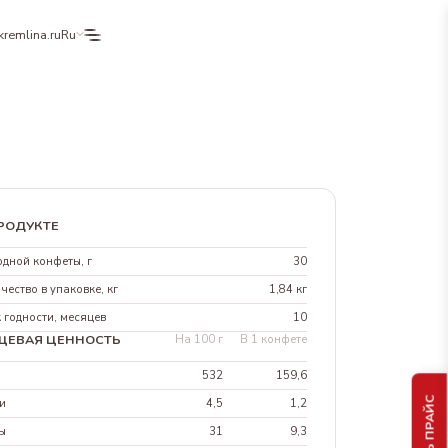
kremlina.ru
Ru
РОДУКТЕ
одной конфеты, г
30
чество в упаковке, кг
1,84 кг
 годности, месяцев
10
ЩЕВАЯ ЦЕННОСТЬ
На 100 г
В 1 конфете
л
532
159,6
и
4,5
1,2
ы
31
9,3