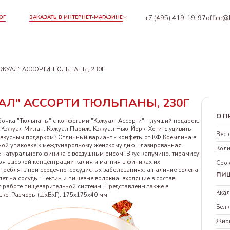
+7 (495) 419-19-97
office@
ОГ
ЗАКАЗАТЬ В ИНТЕРНЕТ-МАГАЗИНЕ
ЭЖУАЛ" АССОРТИ ТЮЛЬПАНЫ, 230Г
АЛ" АССОРТИ ТЮЛЬПАНЫ, 230Г
О П
очка "Тюльпаны" с конфетами "Кэжуал. Ассорти" - лучший подарок.
т Кэжуал Милан, Кэжуал Париж, Кэжуал Нью-Йорк. Хотите удивить
Вес 
 вкусным подарком? Отличный вариант - конфеты от КФ Кремлина в
ной упаковке к международному женскому дню. Глазированная
Коли
 натурального финика с воздушным рисом. Вкус капучино, тирамису
ря высокой концентрации калия и магния в финиках их
Срок
треблять при сердечно-сосудистых заболеваниях, а наличие селена
ПИ
ет на сосуды. Пектин и пищевые волокна, входящие в состав
 работе пищеварительной системы. Представлены также в
Кка
ке. Размеры (ШхВхГ): 175х175х40 мм
Белк
Жир