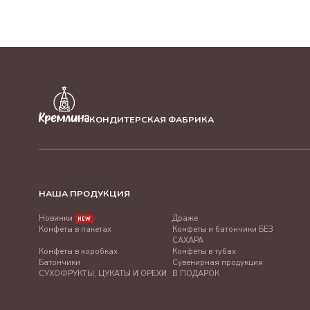
АССОРТИ КОНФЕТ В УПАКОВКЕ
"ШИРОКА СТРАНА МОЯ РОДНАЯ,
500Г
АССОРТИ КРЕМЛИНА МОСКВА
ЗОЛОТАЯ. 500Г
АССОРТИ КРЕМЛИНА МОСКВА
КРАСНАЯ. 500Г
АССОРТИ "МОСКОВСКИЕ ТАЙНЫ",
240Г
КОНДИТЕРСКАЯ ФАБРИКА
АССОРТИ КОНФЕТ В УПАКОВКЕ "8
МАРТА", 500Г
"КЭЖУАЛ РОССИЯ" АССОРТИ, 230Г
ЛЮБИМОМУ УЧИТЕЛЮ АССОРТИ
500г
НАША ПРОДУКЦИЯ
ЛУЧШЕМУ ВРАЧУ АССОРТИ 500г
С ПРАЗДНИКОМ АССОРТИ 500г
Новинки
Драже
NEW
Конфеты в пакетах
Конфеты и батончики БЕЗ
С ДНЕМ РОЖДЕНИЯ АССОРТИ 500г
САХАРА
СЕРДЦЕ "СУХОФРУКТЫ БЕЗ САХАРА"
Конфеты в коробках
Конфеты в тубах
АССОРТИ, 200Г
Батончики
Сувенирная продукция
РОССИЯ "СУХОФРУКТЫ БЕЗ САХАРА"
СУХОФРУКТЫ, ЦУКАТЫ И ОРЕХИ
В ПОДАРОК
АССОРТИ, 200Г