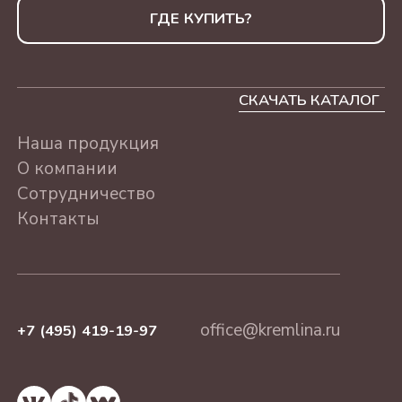
230Г
ШКАТУЛКИ КРУГЛАЯ
ГДЕ КУПИТЬ?
НА НОВЫЙ ГОД
АССОРТИ КОНФЕТ
"КРЕМЛИНА ФРУКТЫ
ШКАТУЛКИ
ШОКОЛАДНЫЕ", 500г
СКАЧАТЬ КАТАЛОГ
ЛАКОВЫЕ НОВЫЙ
ГОД
АССОРТИ КОНФЕТ
Наша продукция
"ФРУКТЫ И ОРЕХИ
О компании
КРЕМЛИНА
Сотрудничество
ШОКОЛАДНЫЕ", 500г
Контакты
"КЭЖУАЛ САНКТ-
ПЕТЕРБУРГ" АССОРТИ,
230Г
"КЭЖУАЛ МОСКВА"
office@kremlina.ru
+7 (495) 419-19-97
АССОРТИ, 230Г
"КЭЖУАЛ" АССОРТИ 8