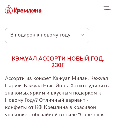
В подарок к новому году
Весь ассортимент
КЭЖУАЛ АССОРТИ НОВЫЙ ГОД,
Новинки
NEW
230Г
Конфеты
Ассорти из конфет Кэжуал Милан, Кэжуал
КРЕМЛИНА ЧИЗ
Драже
Париж, Кэжуал Нью-Йорк. Хотите удивить
знакомых ярким и вкусным подарком к
Из сухофруктов
КУРАГА КРЕМЛИНА
Из орехов и вишни в
Конфеты в пакетах
Новому Году? Отличный вариант -
ЧИЗ
шоколаде
Из орехов и
ЧЕРНОСЛИВ
Пакеты 190-300г
конфеты от КФ Кремлина в красивой
Конфеты и батончики
сухофруктов
ФИНИК КРЕМЛИНА
ШОКОЛАДНЫЙ
"Котики - Маркотики"
ВИШНЯ В
БЕЗ САХАРА
упаковке с обечайкой в стиле "Советская