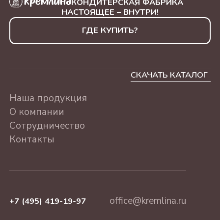
КОНДИТЕРСКАЯ ФАБРИКА
МАРТА, 230Г
ТУБА Новый год
НАСТОЯЩЕЕ – ВНУТРИ!
ТЮЛЬПАНЫ 250г
АССОРТИ КОНФЕТ В
ГДЕ КУПИТЬ?
УПАКОВКЕ "ШИРОКА
СТРАНА МОЯ РОДНАЯ,
500Г
СКАЧАТЬ КАТАЛОГ
АССОРТИ КРЕМЛИНА
Наша продукция
МОСКВА ЗОЛОТАЯ. 500Г
О компании
АССОРТИ КРЕМЛИНА
Сотрудничество
МОСКВА КРАСНАЯ. 500Г
Контакты
АССОРТИ
"МОСКОВСКИЕ ТАЙНЫ",
240Г
АССОРТИ КОНФЕТ В
office@kremlina.ru
+7 (495) 419-19-97
УПАКОВКЕ "8 МАРТА",