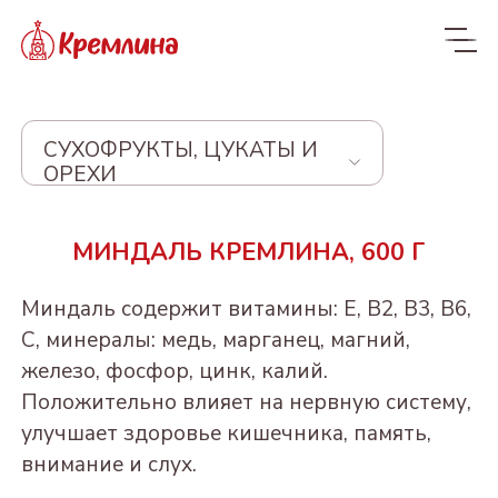
СУХОФРУКТЫ, ЦУКАТЫ И
ОРЕХИ
Весь ассортимент
МИНДАЛЬ КРЕМЛИНА, 600 Г
Новинки
NEW
Миндаль содержит витамины: Е, В2, В3, В6,
Конфеты
С, минералы: медь, марганец, магний,
железо, фосфор, цинк, калий.
КРЕМЛИНА ЧИЗ
Драже
Положительно влияет на нервную систему,
Из сухофруктов
КУРАГА КРЕМЛИНА
улучшает здоровье кишечника, память,
Из орехов и вишни в
Конфеты в пакетах
ЧИЗ
внимание и слух.
шоколаде
Из орехов и
ЧЕРНОСЛИВ
Пакеты 190-300г
Конфеты и батончики