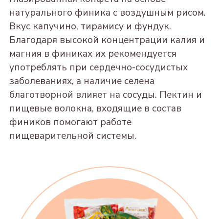
сухофруктов
ФИНИК КРЕМЛИНА
ШОКОЛАДНЫЙ
натурального финика с воздушным рисом.
ЧИЗ
Вкус капучино, тирамису и фундук.
Из цукатов
КУРАГА
ЧЕРНОСЛИВ С
Благодаря высокой концентрации калия и
ШОКОЛАДНАЯ
ГРЕЦКИМ
"КЭЖУАЛ" из финика
МАНГО
магния в финиках их рекомендуется
ИНЖИР
КУРАГА С ГРЕЦКИМ
ШОКОЛАДНОЕ
"КЭЖУАЛ" АССОРТИ,
употреблять при сердечно-сосудистых
ШОКОЛАДНЫЙ
ОРЕХОМ
АПЕЛЬСИН
600Г
заболеваниях, а наличие селена
ФИНИК
ФИНИК С АРАХИСОМ
ШОКОЛАДНЫЙ
благотворной влияет на сосуды. Пектин и
КЭЖУАЛ ПАРИЖ
ШОКОЛАДНЫЙ
пищевые волокна, входящие в состав
ЧЕРНОСЛИВ С
БАНАН
КЭЖУАЛ МИЛАН
фиников помогают работе
МИНДАЛЕМ
ШОКОЛАДНЫЙ
пищеварительной системы.
КЭЖУАЛ НЬЮ-ЙОРК
ИНЖИР С АРАХИСОМ
ГРУША
"КЭЖУАЛ" АССОРТИ,
ШОКОЛАДНАЯ
ЧЕРНОСЛИВ С
230Г
АРАХИСОМ
АНАНАС
"КЭЖУАЛ" АССОРТИ,
ШОКОЛАДНЫЙ
КУРАГА С АРАХИСОМ
1000Г
МАЛЬДИВЫ