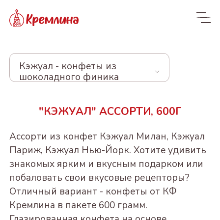
Кэжуал - конфеты из
шоколадного финика
Весь ассортимент
"КЭЖУАЛ" АССОРТИ, 600Г
Новинки
NEW
Ассорти из конфет Кэжуал Милан, Кэжуал
Конфеты
Париж, Кэжуал Нью-Йорк. Хотите удивить
знакомых ярким и вкусным подарком или
КРЕМЛИНА ЧИЗ
побаловать свои вкусовые рецепторы?
Отличный вариант - конфеты от КФ
Из сухофруктов
КУРАГА КРЕМЛИНА
Кремлина в пакете 600 грамм.
ЧИЗ
Из орехов и
ЧЕРНОСЛИВ
Глазированная конфета на основе