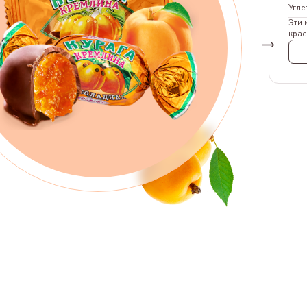
Угле
Эти 
крас