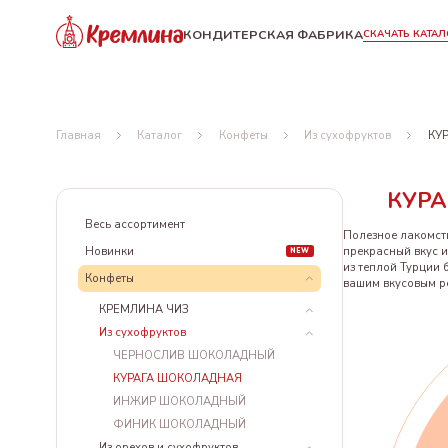
КОНДИТЕРСКАЯ ФАБРИКА
СКАЧАТЬ КАТАЛ
Главная
Каталог
Конфеты
Из сухофруктов
КУ
КУР
Весь ассортимент
Полезное лакомст
Новинки
прекрасный вкус и
NEW
из теплой Турции
Конфеты
вашим вкусовым р
КРЕМЛИНА ЧИЗ
Из сухофруктов
КУРАГА КРЕМЛИНА ЧИЗ
ФИНИК КРЕМЛИНА ЧИЗ
ЧЕРНОСЛИВ ШОКОЛАДНЫЙ
КУРАГА ШОКОЛАДНАЯ
ИНЖИР ШОКОЛАДНЫЙ
ФИНИК ШОКОЛАДНЫЙ
Из орехов и сухофруктов