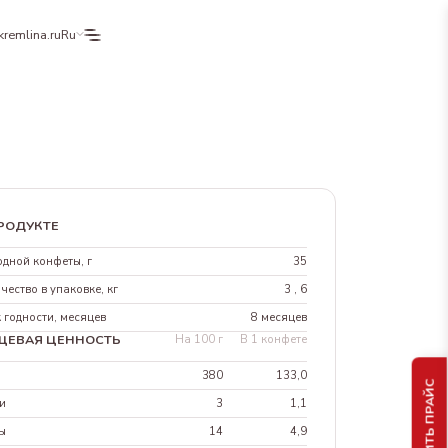
kremlina.ru
Ru
РОДУКТЕ
одной конфеты, г
35
чество в упаковке, кг
3 , 6
 годности, месяцев
8 месяцев
ЩЕВАЯ ЦЕННОСТЬ
На 100 г
В 1 конфете
л
380
133,0
ПОЛУЧИТЬ ПРАЙС
и
3
1,1
ы
14
4,9