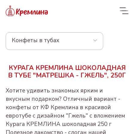
Конфеты в тубах
Весь ассортимент
КУРАГА КРЕМЛИНА ШОКОЛАДНАЯ
Новинки
NEW
В ТУБЕ "МАТРЕШКА - ГЖЕЛЬ", 250Г
Конфеты
Хотите удивить знакомых ярким и
КРЕМЛИНА ЧИЗ
Драже
вкусным подарком? Отличный вариант -
конфеты от КФ Кремлина в красивой
Из сухофруктов
КУРАГА КРЕМЛИНА
Из орехов и вишни в
Конфеты в пакетах
евротубе с дизайном "Гжель" с вложением
ЧИЗ
шоколаде
Из орехов и
ЧЕРНОСЛИВ
Пакеты 190-300г
Курага КРЕМЛИНА шоколадная 250 г
Конфеты и батончики
сухофруктов
ФИНИК КРЕМЛИНА
ШОКОЛАДНЫЙ
"Котики - Маркотики"
ВИШНЯ В
БЕЗ САХАРА
Полезное лакомство - слоган нашей