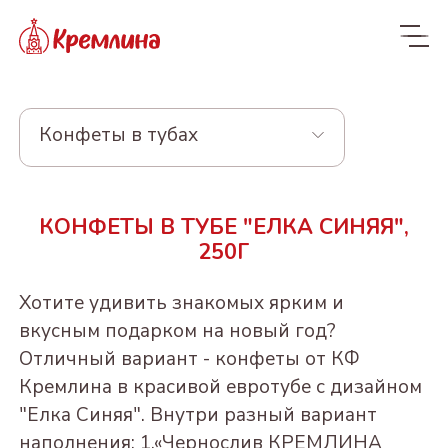
Конфеты в тубах
Весь ассортимент
КОНФЕТЫ В ТУБЕ "ЕЛКА СИНЯЯ",
Новинки
NEW
250Г
Конфеты
Хотите удивить знакомых ярким и
КРЕМЛИНА ЧИЗ
Драже
вкусным подарком на новый год?
Отличный вариант - конфеты от КФ
Из сухофруктов
КУРАГА КРЕМЛИНА
Из орехов и вишни в
Конфеты в пакетах
Кремлина в красивой евротубе с дизайном
ЧИЗ
шоколаде
Из орехов и
ЧЕРНОСЛИВ
Пакеты 190-300г
"Елка Синяя". Внутри разный вариант
Конфеты и батончики
сухофруктов
ФИНИК КРЕМЛИНА
ШОКОЛАДНЫЙ
"Котики - Маркотики"
ВИШНЯ В
БЕЗ САХАРА
наполнения: 1.«Чернослив КРЕМЛИНА