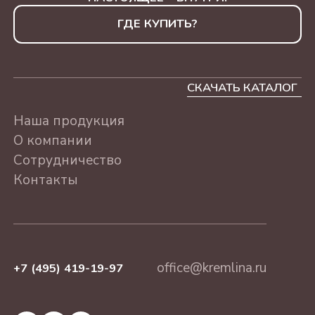
500Г
ГДЕ КУПИТЬ?
"КЭЖУАЛ РОССИЯ"
АССОРТИ, 230Г
СКАЧАТЬ КАТАЛОГ
ЛЮБИМОМУ УЧИТЕЛЮ
АССОРТИ 500г
Наша продукция
О компании
ЛУЧШЕМУ ВРАЧУ
Сотрудничество
АССОРТИ 500г
Контакты
С ПРАЗДНИКОМ
АССОРТИ 500г
С ДНЕМ РОЖДЕНИЯ
АССОРТИ 500г
office@kremlina.ru
+7 (495) 419-19-97
СЕРДЦЕ "СУХОФРУКТЫ
БЕЗ САХАРА" АССОРТИ,