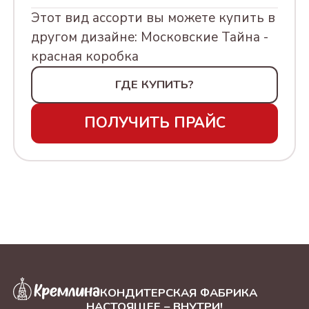
МАРТА, 230Г
Этот вид ассорти вы можете купить в
другом дизайне: Московские Тайна -
АССОРТИ КОНФЕТ В
красная коробка
УПАКОВКЕ "ШИРОКА
СТРАНА МОЯ РОДНАЯ,
ГДЕ КУПИТЬ?
500Г
ПОЛУЧИТЬ ПРАЙС
АССОРТИ КРЕМЛИНА
МОСКВА ЗОЛОТАЯ. 500Г
АССОРТИ КРЕМЛИНА
МОСКВА КРАСНАЯ. 500Г
АССОРТИ
"МОСКОВСКИЕ ТАЙНЫ",
240Г
АССОРТИ КОНФЕТ В
КОНДИТЕРСКАЯ ФАБРИКА
НАСТОЯЩЕЕ – ВНУТРИ!
УПАКОВКЕ "8 МАРТА",