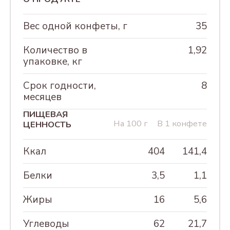
230Г
Вес одной конфеты, г
35
АССОРТИ КОНФЕТ
"КРЕМЛИНА ФРУКТЫ
Количество в
1,92
ШОКОЛАДНЫЕ", 500г
упаковке, кг
АССОРТИ КОНФЕТ
Срок годности,
8
"ФРУКТЫ И ОРЕХИ
месяцев
КРЕМЛИНА
ПИЩЕВАЯ
ШОКОЛАДНЫЕ", 500г
На 100 г
В 1 конфете
ЦЕННОСТЬ
"КЭЖУАЛ САНКТ-
Ккал
404
141,4
ПЕТЕРБУРГ" АССОРТИ,
230Г
Белки
3,5
1,1
"КЭЖУАЛ МОСКВА"
Жиры
16
5,6
АССОРТИ, 230Г
Углеводы
62
21,7
"КЭЖУАЛ" АССОРТИ 8