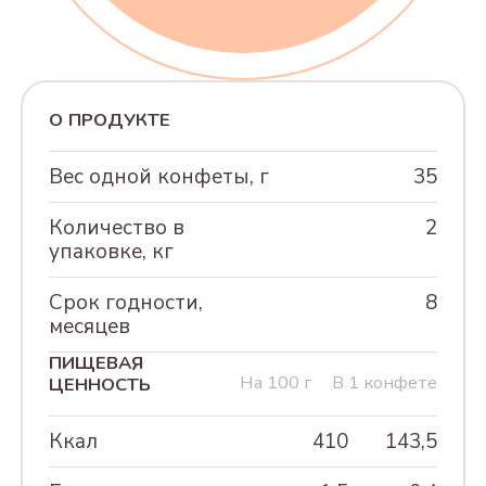
230Г
АССОРТИ КОНФЕТ
"КРЕМЛИНА ФРУКТЫ
О ПРОДУКТЕ
ШОКОЛАДНЫЕ", 500г
АССОРТИ КОНФЕТ
Вес одной конфеты, г
35
"ФРУКТЫ И ОРЕХИ
Количество в
2
КРЕМЛИНА
упаковке, кг
ШОКОЛАДНЫЕ", 500г
Срок годности,
8
"КЭЖУАЛ САНКТ-
месяцев
ПЕТЕРБУРГ" АССОРТИ,
230Г
ПИЩЕВАЯ
На 100 г
В 1 конфете
ЦЕННОСТЬ
"КЭЖУАЛ МОСКВА"
АССОРТИ, 230Г
Ккал
410
143,5
"КЭЖУАЛ" АССОРТИ 8