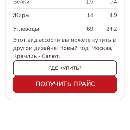
Белки
1,5
0,4
МАРТА, 230Г
Жиры
14
4,9
АССОРТИ КОНФЕТ В
УПАКОВКЕ "ШИРОКА
Углеводы
69
24,2
СТРАНА МОЯ РОДНАЯ,
Этот вид ассорти вы можете купить в
500Г
другом дизайне: Новый год, Москва,
АССОРТИ КРЕМЛИНА
Кремлиь - Салют.
МОСКВА ЗОЛОТАЯ. 500Г
ГДЕ КУПИТЬ?
АССОРТИ КРЕМЛИНА
МОСКВА КРАСНАЯ. 500Г
ПОЛУЧИТЬ ПРАЙС
АССОРТИ
"МОСКОВСКИЕ ТАЙНЫ",
240Г
АССОРТИ КОНФЕТ В
УПАКОВКЕ "8 МАРТА",