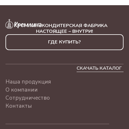
500Г
"КЭЖУАЛ РОССИЯ"
КОНДИТЕРСКАЯ ФАБРИКА
АССОРТИ, 230Г
НАСТОЯЩЕЕ – ВНУТРИ!
ЛЮБИМОМУ УЧИТЕЛЮ
ГДЕ КУПИТЬ?
АССОРТИ 500г
ЛУЧШЕМУ ВРАЧУ
АССОРТИ 500г
СКАЧАТЬ КАТАЛОГ
С ПРАЗДНИКОМ
Наша продукция
АССОРТИ 500г
О компании
С ДНЕМ РОЖДЕНИЯ
Сотрудничество
АССОРТИ 500г
Контакты
СЕРДЦЕ "СУХОФРУКТЫ
БЕЗ САХАРА" АССОРТИ,