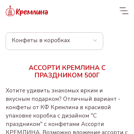
Конфеты в коробках
Весь ассортимент
АССОРТИ КРЕМЛИНА С
Новинки
NEW
ПРАЗДНИКОМ 500Г
Конфеты
Хотите удивить знакомых ярким и
КРЕМЛИНА ЧИЗ
Драже
вкусным подарком? Отличный вариант -
конфеты от КФ Кремлина в красивой
Из сухофруктов
КУРАГА КРЕМЛИНА
Из орехов и вишни в
Конфеты в пакетах
упаковке коробка с дизайном "С
ЧИЗ
шоколаде
Из орехов и
ЧЕРНОСЛИВ
Пакеты 190-300г
праздником" с конфетами Ассорти
Конфеты и батончики
сухофруктов
ФИНИК КРЕМЛИНА
ШОКОЛАДНЫЙ
"Котики - Маркотики"
ВИШНЯ В
БЕЗ САХАРА
КРЕМЛИНА. Возможно вложение ассорти с