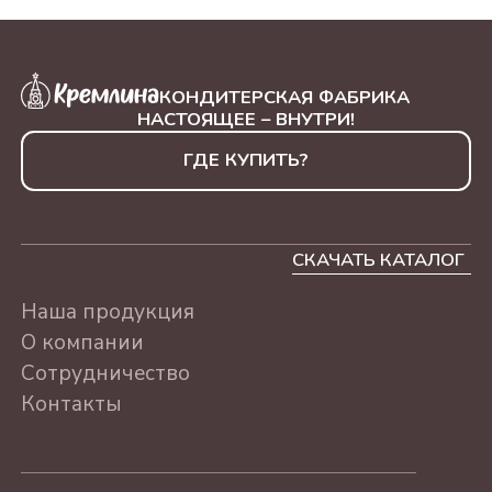
500Г
"КЭЖУАЛ РОССИЯ"
КОНДИТЕРСКАЯ ФАБРИКА
АССОРТИ, 230Г
НАСТОЯЩЕЕ – ВНУТРИ!
ЛЮБИМОМУ УЧИТЕЛЮ
ГДЕ КУПИТЬ?
АССОРТИ 500г
ЛУЧШЕМУ ВРАЧУ
АССОРТИ 500г
СКАЧАТЬ КАТАЛОГ
С ПРАЗДНИКОМ
Наша продукция
АССОРТИ 500г
О компании
С ДНЕМ РОЖДЕНИЯ
Сотрудничество
АССОРТИ 500г
Контакты
СЕРДЦЕ "СУХОФРУКТЫ
БЕЗ САХАРА" АССОРТИ,