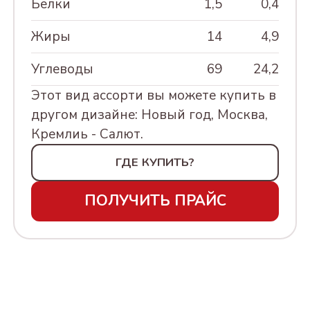
Белки
1,5
0,4
МАРТА, 230Г
Жиры
14
4,9
АССОРТИ КОНФЕТ В
УПАКОВКЕ "ШИРОКА
Углеводы
69
24,2
СТРАНА МОЯ РОДНАЯ,
Этот вид ассорти вы можете купить в
500Г
другом дизайне: Новый год, Москва,
АССОРТИ КРЕМЛИНА
Кремлиь - Салют.
МОСКВА ЗОЛОТАЯ. 500Г
ГДЕ КУПИТЬ?
АССОРТИ КРЕМЛИНА
МОСКВА КРАСНАЯ. 500Г
ПОЛУЧИТЬ ПРАЙС
АССОРТИ
"МОСКОВСКИЕ ТАЙНЫ",
240Г
АССОРТИ КОНФЕТ В
УПАКОВКЕ "8 МАРТА",