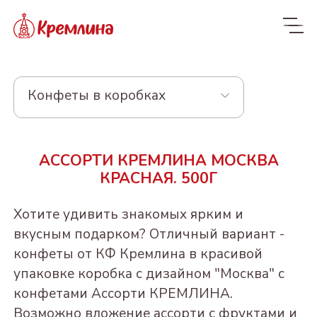
Конфеты в коробках
Весь ассортимент
АССОРТИ КРЕМЛИНА МОСКВА
Новинки
NEW
КРАСНАЯ. 500Г
Конфеты
Хотите удивить знакомых ярким и
КРЕМЛИНА ЧИЗ
Драже
вкусным подарком? Отличный вариант -
конфеты от КФ Кремлина в красивой
Из сухофруктов
КУРАГА КРЕМЛИНА
Из орехов и вишни в
Конфеты в пакетах
упаковке коробка с дизайном "Москва" с
ЧИЗ
шоколаде
Из орехов и
ЧЕРНОСЛИВ
Пакеты 190-300г
конфетами Ассорти КРЕМЛИНА.
Конфеты и батончики
сухофруктов
ФИНИК КРЕМЛИНА
ШОКОЛАДНЫЙ
"Котики - Маркотики"
ВИШНЯ В
БЕЗ САХАРА
Возможно вложение ассорти с фруктами и