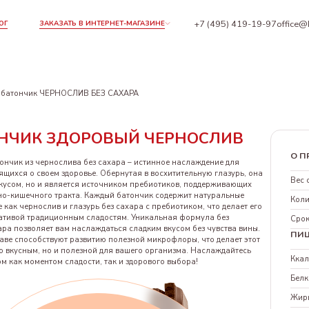
+7 (495) 419-19-97
office@
ОГ
ЗАКАЗАТЬ В ИНТЕРНЕТ-МАГАЗИНЕ
батончик ЧЕРНОСЛИВ БЕЗ САХАРА
НЧИК ЗДОРОВЫЙ ЧЕРНОСЛИВ
О П
ончик из чернослива без сахара – истинное наслаждение для
ящихся о своем здоровье. Обернутая в восхитительную глазурь, она
Вес 
вкусом, но и является источником пребиотиков, поддерживающих
но-кишечного тракта. Каждый батончик содержит натуральные
Коли
е как чернослив и глазурь без сахара с пребиотиком, что делает его
ативой традиционным сладостям. Уникальная формула без
Срок
ра позволяет вам наслаждаться сладким вкусом без чувства вины.
ПИ
аве способствуют развитию полезной микрофлоры, что делает этот
о вкусным, но и полезной для вашего организма. Наслаждайтесь
Кка
 как моментом сладости, так и здорового выбора!
Белк
Жир