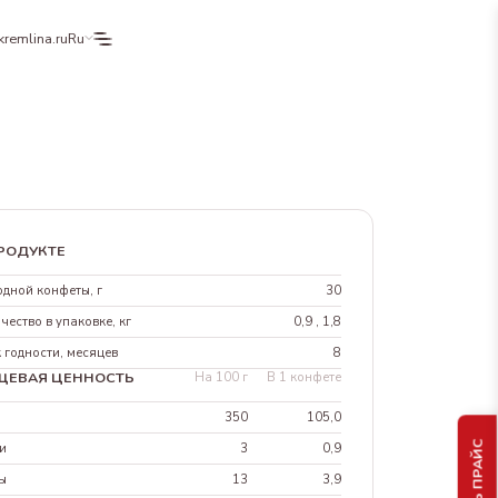
kremlina.ru
Ru
РОДУКТЕ
одной конфеты, г
30
чество в упаковке, кг
0,9 , 1,8
 годности, месяцев
8
ЩЕВАЯ ЦЕННОСТЬ
На 100 г
В 1 конфете
л
350
105,0
и
3
0,9
ы
13
3,9