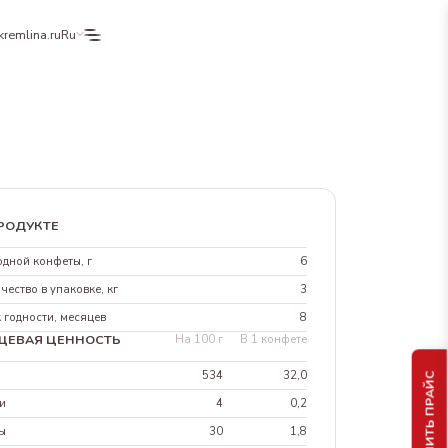
kremlina.ru
Ru
РОДУКТЕ
одной конфеты, г
6
чество в упаковке, кг
3
 годности, месяцев
8
ЩЕВАЯ ЦЕННОСТЬ
На 100 г
В 1 конфете
л
534
32,0
ПОЛУЧИТЬ ПРАЙС
и
4
0,2
ы
30
1,8