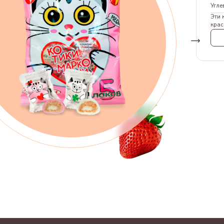
Угле
Эти 
крас