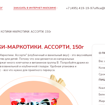
+7 (495) 419-19-97
office@
ОГ
ЗАКАЗАТЬ В ИНТЕРНЕТ-МАГАЗИНЕ
КОТИКИ-МАРКОТИКИ. АССОРТИ, 150г
И-МАРКОТИКИ. АССОРТИ, 150г
О П
аркотики. Ассорти" (клубничный и ванильный вкус) - это вкуснейшее
тво для детей. Потому что они делаются из натуральных
Вес 
ржат много клетчатки и витаминов группы В. Попробуйте драже из
в в ванильной и клубничной глазури. Удобная упаковка и
Коли
 - все что нужно для приятного перекуса.
Срок
ПИ
Кка
Белк
Жир