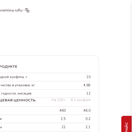
kremlina.ru
Ru
РОДУКТЕ
одной конфеты, г
10
чество в упаковке, кг
4,68
 годности, месяцев
12
ЩЕВАЯ ЦЕННОСТЬ
На 100 г
В 1 конфете
л
460
46,0
и
2,5
0,2
ы
21
2,1