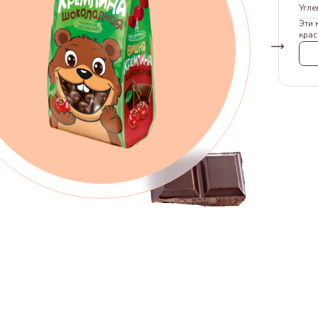
Угле
Эти 
крас