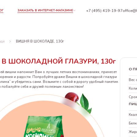
+7 (495) 419-19-97
office@
ОГ
ЗАКАЗАТЬ В ИНТЕРНЕТ-МАГАЗИНЕ
аде
ВИШНЯ В ШОКОЛАДЕ, 130г
В ШОКОЛАДНОЙ ГЛАЗУРИ, 130г
О П
шей вишни напомнит Вам о лучших летних воспоминаниях, принесет
орения и радости. Попробуйте драже Вишня в шоколадной глазури
Вес 
лина” и убедитесь сами. Возьмите с собой в дорогу удобный пакетик
и побалуйте себя и друзей полезным лакомством!
Коли
Срок
ПИ
Кка
Белк
Жир