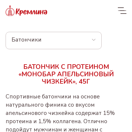
Батончики
Весь ассортимент
БАТОНЧИК С ПРОТЕИНОМ
Новинки
NEW
«МОНОБАР АПЕЛЬСИНОВЫЙ
ЧИЗКЕЙК», 45Г
Конфеты
КРЕМЛИНА ЧИЗ
Драже
Спортивные батончики на основе
натурального финика со вкусом
Из сухофруктов
КУРАГА КРЕМЛИНА
Из орехов и вишни в
Конфеты в пакетах
апельсинового чизкейка содержат 15%
ЧИЗ
шоколаде
Из орехов и
ЧЕРНОСЛИВ
протеина и 1,5% коллагена. Отлично
Пакеты 190-300г
Конфеты и батончики
сухофруктов
ФИНИК КРЕМЛИНА
ШОКОЛАДНЫЙ
"Котики - Маркотики"
ВИШНЯ В
БЕЗ САХАРА
подойдут мужчинам и женщинам с