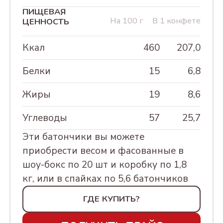
230Г
ПИЩЕВАЯ
ШКАТУЛКИ КРУГЛЫЕ
На 100 г
В 1 конфете
СУХОФРУКТЫ, ЦУКАТЫ И
ЦЕННОСТЬ
АССОРТИ КОНФЕТ
ОРЕХИ
"КРЕМЛИНА ФРУКТЫ
ШКАТУЛКИ ЛАКОВЫЕ
Ккал
460
207,0
ШОКОЛАДНЫЕ", 500г
МИНДАЛЬ
В ПОДАРОК
МАТРЕШКА
Белки
15
6,8
АССОРТИ КОНФЕТ
ЧЕРНОСЛИВ СУШЕНЫЙ
ДЕРЕВЯННАЯ
К НОВОМУ ГОДУ
"ФРУКТЫ И ОРЕХИ
КУРАГА СУШЕНАЯ
СУНДУЧОК
Жиры
19
8,6
НА 8 МАРТА
АССОРТИ
КРЕМЛИНА
СУВЕНИРНЫЙ
КРЕМЛИНА НОВЫЙ
ШОКОЛАДНЫЕ", 500г
ФИНИК СУШЕНЫЙ
"КЭЖУАЛ" АССОРТИ
Углеводы
57
25,7
ГОД, 500Г
ОЧЕЧНИКИ
8 МАРТА, 230Г
"КЭЖУАЛ САНКТ-
ИНЖИР СУШЕНЫЙ
Эти батончики вы можете
АССОРТИ
ПЕТЕРБУРГ" АССОРТИ,
8 марта туба курага
приобрести весом и фасованные в
ИЗЮМ СУШЕНЫЙ
КРЕМЛИНА ЁЛКА -
230Г
250г
шоу-бокс по 20 шт и коробку по 1,8
НОВЫЙ ГОД, 500Г
КУМКВАТ
кг, или в спайках по 5,6 батончиков
"КЭЖУАЛ МОСКВА"
ШКАТУЛКИ КРУГЛЫЕ
Кэжуал Ассорти
МАНГО
АССОРТИ, 230Г
ГДЕ КУПИТЬ?
"КЭЖУАЛ" АССОРТИ
Новый год
ПЕРСИК СУШЕНЫЙ
"КЭЖУАЛ" АССОРТИ 8
ТЮЛЬПАНЫ, 230Г