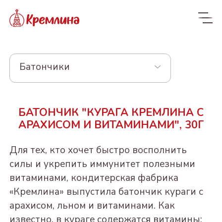
Батончики
Весь ассортимент
БАТОНЧИК "КУРАГА КРЕМЛИНА С
Новинки
NEW
АРАХИСОМ И ВИТАМИНАМИ", 30Г
Конфеты
Для тех, кто хочет быстро восполнить
КРЕМЛИНА ЧИЗ
Драже
силы и укрепить иммунитет полезными
витаминами, кондитерская фабрика
Из сухофруктов
КУРАГА КРЕМЛИНА
Из орехов и вишни в
Конфеты в пакетах
«Кремлина» выпустила батончик кураги с
ЧИЗ
шоколаде
Из орехов и
ЧЕРНОСЛИВ
Пакеты 190-300г
арахисом, льном и витаминами. Как
Конфеты и батончики
сухофруктов
ФИНИК КРЕМЛИНА
ШОКОЛАДНЫЙ
"Котики - Маркотики"
ВИШНЯ В
БЕЗ САХАРА
известно, в кураге содержатся витамины: