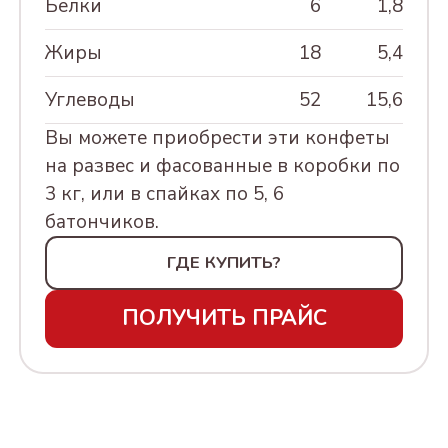
Белки
6
1,8
Кэжуал Ассорти
МАРТА, 230Г
ФИСТАШКА ЖАРЕНАЯ
ТУБА Новый год
Новогодний вечер
АССОРТИ КОНФЕТ В
Жиры
18
5,4
ТЮЛЬПАНЫ 250г
ГРЕЦКИЙ ОРЕХ
СУНДУЧОК
УПАКОВКЕ "ШИРОКА
Углеводы
52
15,6
ФУНДУК
СУВЕНИРНЫЙ
СТРАНА МОЯ РОДНАЯ,
500Г
Вы можете приобрести эти конфеты
ВИШНЯ СУШЕНАЯ
ТУБА Новый год
на развес и фасованные в коробки по
ЕЛКА ЗОЛОТАЯ 250г
АССОРТИ КРЕМЛИНА
3 кг, или в спайках по 5, 6
МОСКВА ЗОЛОТАЯ. 500Г
ТУБА Новый год
батончиков.
ЕЛКА СИНЯЯ 250г
АССОРТИ КРЕМЛИНА
ГДЕ КУПИТЬ?
МОСКВА КРАСНАЯ. 500Г
ШКАТУЛКИ КРУГЛАЯ
НА НОВЫЙ ГОД
АССОРТИ
ПОЛУЧИТЬ ПРАЙС
"МОСКОВСКИЕ ТАЙНЫ",
ШКАТУЛКИ
240Г
ЛАКОВЫЕ НОВЫЙ
ГОД
АССОРТИ КОНФЕТ В
УПАКОВКЕ "8 МАРТА",