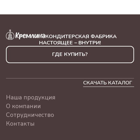
500Г
"КЭЖУАЛ РОССИЯ"
АССОРТИ, 230Г
КОНДИТЕРСКАЯ ФАБРИКА
ЛЮБИМОМУ УЧИТЕЛЮ
НАСТОЯЩЕЕ – ВНУТРИ!
АССОРТИ 500г
ГДЕ КУПИТЬ?
ЛУЧШЕМУ ВРАЧУ
АССОРТИ 500г
С ПРАЗДНИКОМ
СКАЧАТЬ КАТАЛОГ
АССОРТИ 500г
Наша продукция
С ДНЕМ РОЖДЕНИЯ
О компании
АССОРТИ 500г
Сотрудничество
СЕРДЦЕ "СУХОФРУКТЫ
Контакты
БЕЗ САХАРА" АССОРТИ,